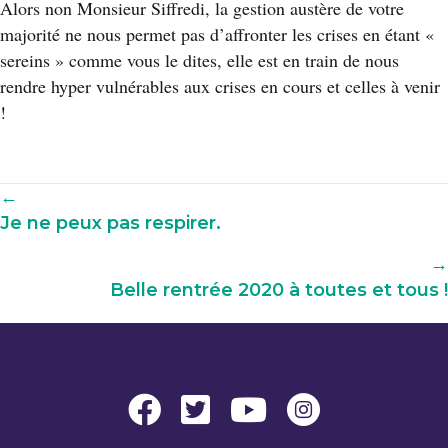
Alors non Monsieur Siffredi, la gestion austère de votre
majorité ne nous permet pas d’affronter les crises en étant «
sereins » comme vous le dites, elle est en train de nous
rendre hyper vulnérables aux crises en cours et celles à venir
!
Navigation
←
Je ne peux pas respirer.
parmi
les
→
articles
Belle rentrée 2020 à toutes et tous !