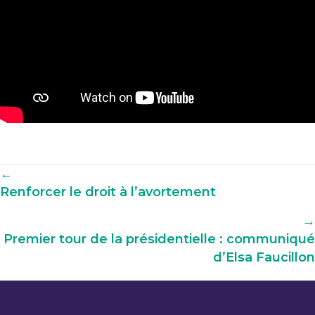
Navigation
←
Renforcer le droit à l’avortement
parmi
les
→
articles
Premier tour de la présidentielle : communiqué
d’Elsa Faucillon