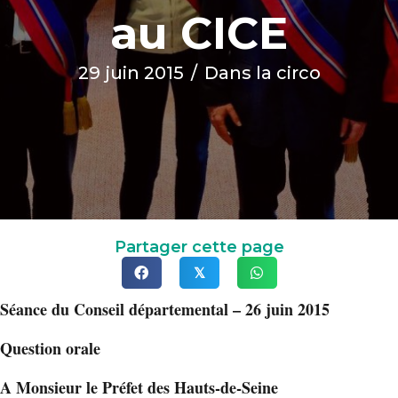
au CICE
29 juin 2015
/
Dans la circo
Partager cette page
𝕏
Séance du Conseil départemental – 26 juin 2015
Question orale
A Monsieur le Préfet des Hauts-de-Seine