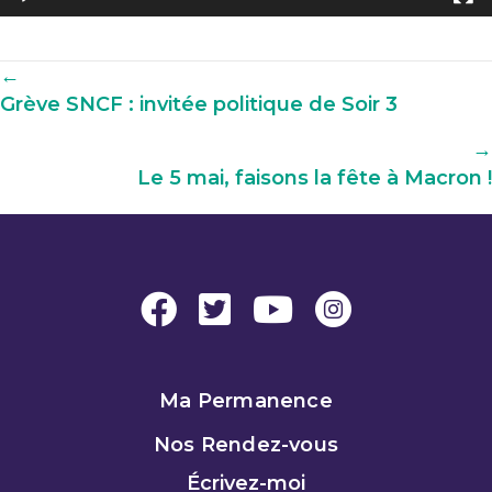
Navigation
←
Grève SNCF : invitée politique de Soir 3
parmi
les
→
articles
Le 5 mai, faisons la fête à Macron !
Ma Permanence
Nos Rendez-vous
Écrivez-moi