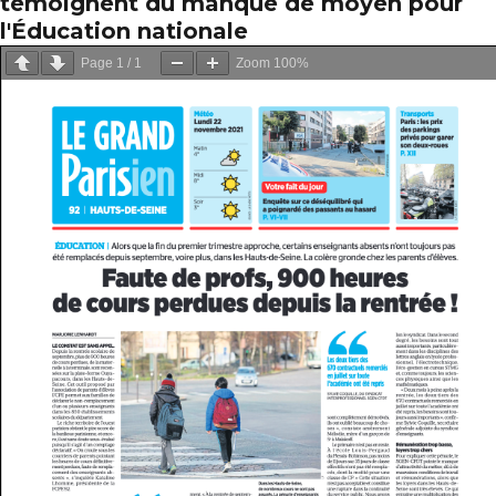
témoignent du manque de moyen pour
l'Éducation nationale
Page
1
/
1
Zoom
100%