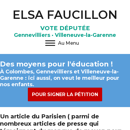
ELSA FAUCILLON
VOTE DÉPUTÉE
Gennevilliers · Villeneuve-la-Garenne
Au Menu
Des moyens pour l'éducation !
À Colombes, Gennevilliers et Villeneuve-la-
Garenne :
ici aussi, on veut le meilleur pour
nos enfants.
POUR SIGNER LA PÉTITION
Un article du Parisien ( parmi de
nombreux articles de presse qui