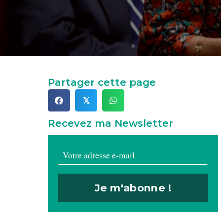
Partager cette page
𝕏
Recevez ma Newsletter
Je m'abonne !