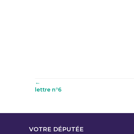
Navigation
←
lettre n°6
parmi
les
articles
VOTRE DÉPUTÉE