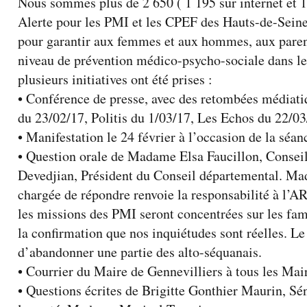
Nous sommes plus de 2 650 ( 1 195 sur internet et 1 
Alerte pour les PMI et les CPEF des Hauts-de-Seine
pour garantir aux femmes et aux hommes, aux parent
niveau de prévention médico-psycho-sociale dans l
plusieurs initiatives ont été prises :
• Conférence de presse, avec des retombées médiati
du 23/02/17, Politis du 1/03/17, Les Echos du 22/03
• Manifestation le 24 février à l’occasion de la sé
• Question orale de Madame Elsa Faucillon, Consei
Devedjian, Président du Conseil départemental. M
chargée de répondre renvoie la responsabilité à l’AR
les missions des PMI seront concentrées sur les fam
la confirmation que nos inquiétudes sont réelles. L
d’abandonner une partie des alto-séquanais.
• Courrier du Maire de Gennevilliers à tous les Mai
• Questions écrites de Brigitte Gonthier Maurin, Sé