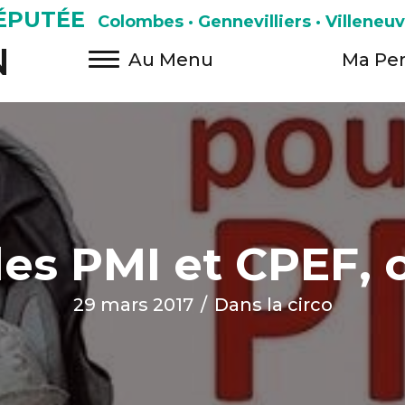
ÉPUTÉE
Colombes · Gennevilliers · Villeneu
N
Au Menu
Ma Pe
les PMI et CPEF, 
29 mars 2017
/
Dans la circo