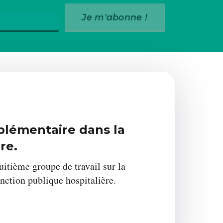
Je m'abonne !
2 : l’école publique
plémentaire dans la
2 : l’école publique
ère.
tion – Février 2026
tion – Février 2026
uitième groupe de travail sur la
nction publique hospitalière.