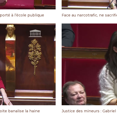
porté à l’école publique
Face au narcotrafic, ne sacrifi
ite banalise la haine