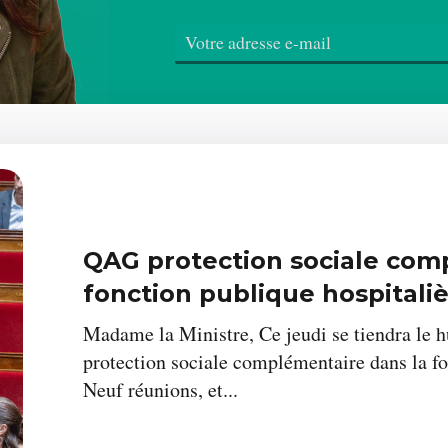
Carte scolaire 2025 dans le 9
QAG protection sociale com
Carte scolaire 2025 dans le 9
n’est plus prioritaire !
fonction publique hospitali
n’est plus prioritaire !
Journal de la circonscrip
Journal de la circonscrip
Madame la Ministre, Ce jeudi se tiendra le h
protection sociale complémentaire dans la fo
Neuf réunions, et...